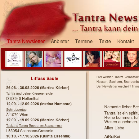
Tantra Newsletter
Anbieter
Termine
Texte
Kontakt
Hier werden Tantra Veranstal
Litfass Säule
Hessen, Sachsen, Brandenburg
Der Newsletter erscheint imm
26.08.
-
30.08.2026
(Martina Körber)
Tantra und deine Kriegerenergie
D-53940 Hellenthal
12.09.
-
12.09.2026
(Institut Namaste)
Namaste lieber Be
Schnuppertag
Tantra ist ein spir
A-1070 Wien
Reine kommen, für 
12.09.
-
19.09.2026
(Martina Körber)
Wesen annehmen. 
Toskana-Tantra Retreat im Spätsommer
Alles Liebe
I-58054 Scansano/Grosseto
10.10.
-
17.10.2026
(Quinta Essentia)
AiRuiKai